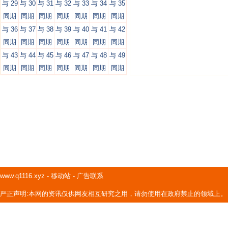
与 29
与 30
与 31
与 32
与 33
与 34
与 35
同期
同期
同期
同期
同期
同期
同期
与 36
与 37
与 38
与 39
与 40
与 41
与 42
同期
同期
同期
同期
同期
同期
同期
与 43
与 44
与 45
与 46
与 47
与 48
与 49
同期
同期
同期
同期
同期
同期
同期
www.q1116.xyz
-
移动站
-
广告联系
严正声明:本网的资讯仅供网友相互研究之用，请勿使用在政府禁止的领域上。