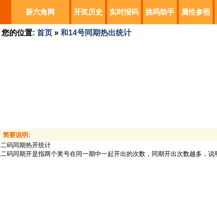
新六角网
开奖历史
实时报码
挑码助手
属性参照
您的位置:
首页
»
和14号同期热出统计
简要说明:
二码同期热开统计
二码同期开是指两个奖号在同一期中一起开出的次数，同期开出次数越多，说