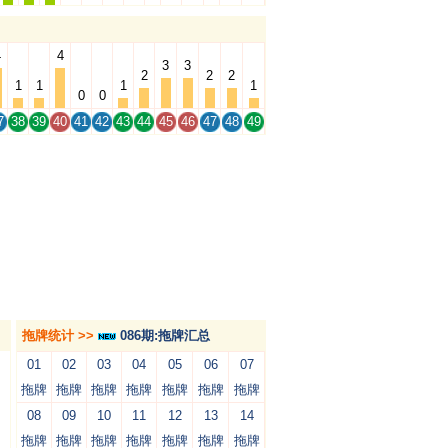
4
4
3
3
2
2
2
1
1
1
1
0
0
7
38
39
40
41
42
43
44
45
46
47
48
49
拖牌统计 >>
086期:拖牌汇总
01
02
03
04
05
06
07
拖牌
拖牌
拖牌
拖牌
拖牌
拖牌
拖牌
08
09
10
11
12
13
14
拖牌
拖牌
拖牌
拖牌
拖牌
拖牌
拖牌