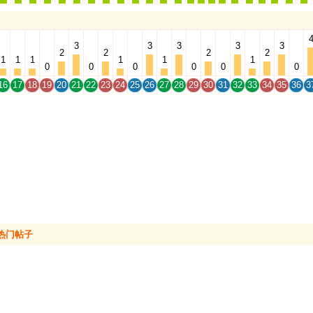
3
3
3
3
3
2
2
2
2
1
1
1
1
1
1
0
0
0
0
0
0
16
17
18
19
20
21
22
23
24
25
26
27
28
29
30
31
32
33
34
35
36
3
热门帖子