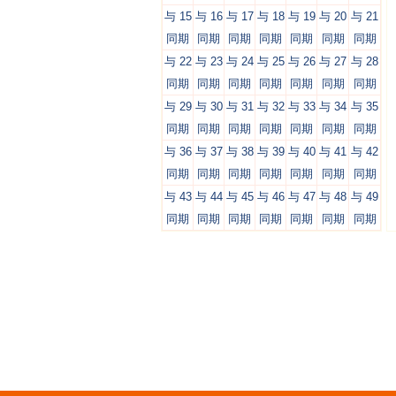
与 15
与 16
与 17
与 18
与 19
与 20
与 21
同期
同期
同期
同期
同期
同期
同期
与 22
与 23
与 24
与 25
与 26
与 27
与 28
同期
同期
同期
同期
同期
同期
同期
与 29
与 30
与 31
与 32
与 33
与 34
与 35
同期
同期
同期
同期
同期
同期
同期
与 36
与 37
与 38
与 39
与 40
与 41
与 42
同期
同期
同期
同期
同期
同期
同期
与 43
与 44
与 45
与 46
与 47
与 48
与 49
同期
同期
同期
同期
同期
同期
同期