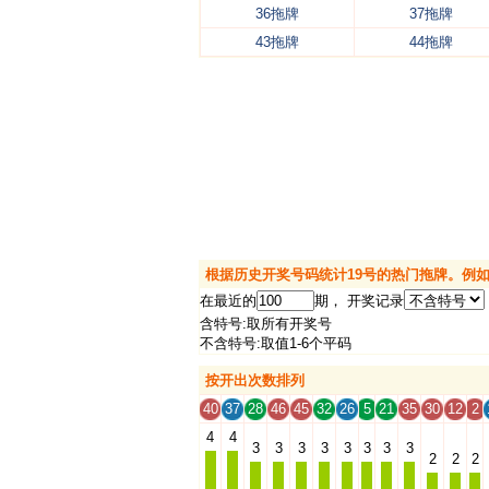
36拖牌
37拖牌
43拖牌
44拖牌
根据历史开奖号码统计19号的热门拖牌。例
在最近的
期， 开奖记录
含特号:取所有开奖号
不含特号:取值1-6个平码
按开出次数排列
40
37
28
46
45
32
26
5
21
35
30
12
2
4
4
3
3
3
3
3
3
3
3
2
2
2