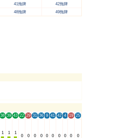
41拖牌
42拖牌
48拖牌
49拖牌
38
39
43
22
29
31
36
9
41
42
4
19
25
1
1
1
0
0
0
0
0
0
0
0
0
0