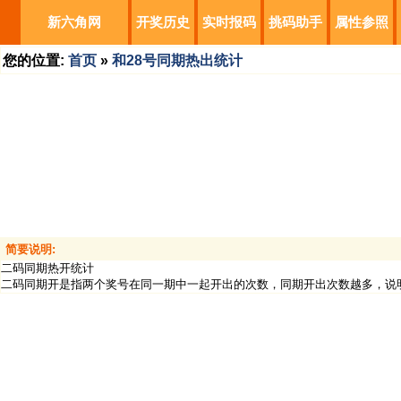
新六角网
开奖历史
实时报码
挑码助手
属性参照
您的位置:
首页
»
和28号同期热出统计
简要说明:
二码同期热开统计
二码同期开是指两个奖号在同一期中一起开出的次数，同期开出次数越多，说