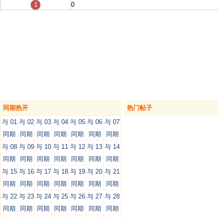
1
0
同期热开
热门帖子
与 01
与 02
与 03
与 04
与 05
与 06
与 07
同期
同期
同期
同期
同期
同期
同期
与 08
与 09
与 10
与 11
与 12
与 13
与 14
同期
同期
同期
同期
同期
同期
同期
与 15
与 16
与 17
与 18
与 19
与 20
与 21
同期
同期
同期
同期
同期
同期
同期
与 22
与 23
与 24
与 25
与 26
与 27
与 28
同期
同期
同期
同期
同期
同期
同期