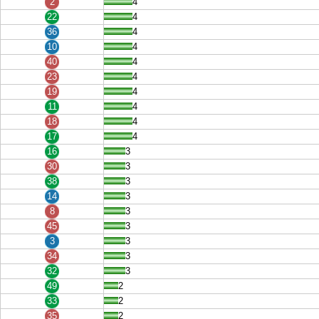
2
4
22
4
36
4
10
4
40
4
23
4
19
4
11
4
18
4
17
4
16
3
30
3
38
3
14
3
8
3
45
3
3
3
34
3
32
3
49
2
33
2
35
2