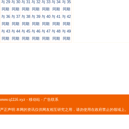
与 29
与 30
与 31
与 32
与 33
与 34
与 35
同期
同期
同期
同期
同期
同期
同期
与 36
与 37
与 38
与 39
与 40
与 41
与 42
同期
同期
同期
同期
同期
同期
同期
与 43
与 44
与 45
与 46
与 47
与 48
与 49
同期
同期
同期
同期
同期
同期
同期
www.q1116.xyz
-
移动站
-
广告联系
严正声明:本网的资讯仅供网友相互研究之用，请勿使用在政府禁止的领域上。