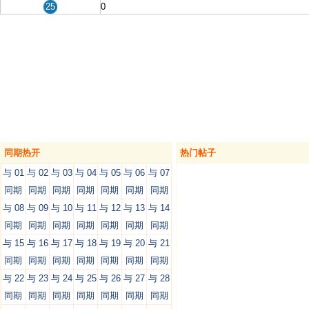
25
0
同期热开
热门帖子
与 01
与 02
与 03
与 04
与 05
与 06
与 07
同期
同期
同期
同期
同期
同期
同期
与 08
与 09
与 10
与 11
与 12
与 13
与 14
同期
同期
同期
同期
同期
同期
同期
与 15
与 16
与 17
与 18
与 19
与 20
与 21
同期
同期
同期
同期
同期
同期
同期
与 22
与 23
与 24
与 25
与 26
与 27
与 28
同期
同期
同期
同期
同期
同期
同期