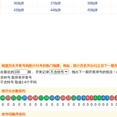
36拖牌
37拖牌
38拖牌
43拖牌
44拖牌
45拖牌
根据历史开奖号码统计41号的热门拖牌。例如，统计历史开出41之后下一期
在最近的
期， 开奖记录
，拖出下一期开奖球号的情况！
含特号:取所有开奖号
不含特号:取值1-6个平码
按开出次数排列
49
23
22
21
20
19
18
17
16
15
14
24
13
11
10
9
8
7
6
5
4
3
12
0
0
0
0
0
0
0
0
0
0
0
0
0
0
0
0
0
0
0
0
0
0
0
按号码顺序排列