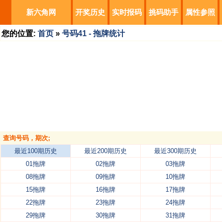
新六角网
开奖历史
实时报码
挑码助手
属性参照
您的位置:
首页
»
号码41 - 拖牌统计
查询号码，期次;
最近100期历史
最近200期历史
最近300期历史
01拖牌
02拖牌
03拖牌
08拖牌
09拖牌
10拖牌
15拖牌
16拖牌
17拖牌
22拖牌
23拖牌
24拖牌
29拖牌
30拖牌
31拖牌