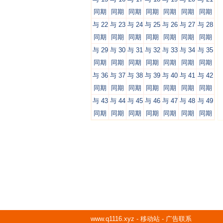
同期
同期
同期
同期
同期
同期
同期
与 22
与 23
与 24
与 25
与 26
与 27
与 28
同期
同期
同期
同期
同期
同期
同期
与 29
与 30
与 31
与 32
与 33
与 34
与 35
同期
同期
同期
同期
同期
同期
同期
与 36
与 37
与 38
与 39
与 40
与 41
与 42
同期
同期
同期
同期
同期
同期
同期
与 43
与 44
与 45
与 46
与 47
与 48
与 49
同期
同期
同期
同期
同期
同期
同期
www.q1116.xyz
-
移动站
-
广告联系