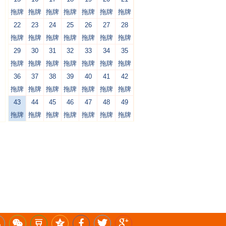
拖牌
拖牌
拖牌
拖牌
拖牌
拖牌
拖牌
22
23
24
25
26
27
28
拖牌
拖牌
拖牌
拖牌
拖牌
拖牌
拖牌
29
30
31
32
33
34
35
拖牌
拖牌
拖牌
拖牌
拖牌
拖牌
拖牌
36
37
38
39
40
41
42
拖牌
拖牌
拖牌
拖牌
拖牌
拖牌
拖牌
43
44
45
46
47
48
49
拖牌
拖牌
拖牌
拖牌
拖牌
拖牌
拖牌