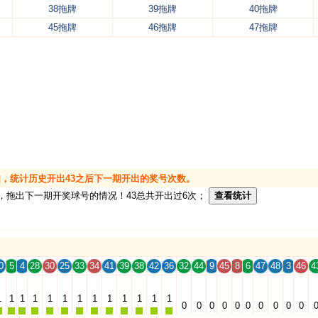
38拖牌
39拖牌
40拖牌
45拖牌
46拖牌
47拖牌
如，统计历史开出43之后下一期开出的奖号次数。
，拖出下一期开奖球号的情况！43总共开出过6次；
查看统计
0
5
4
28
30
25
33
34
41
39
38
42
36
32
44
9
45
8
6
47
48
3
46
4
1
1
1
1
1
1
1
1
1
1
1
1
1
0
0
0
0
0
0
0
0
0
0