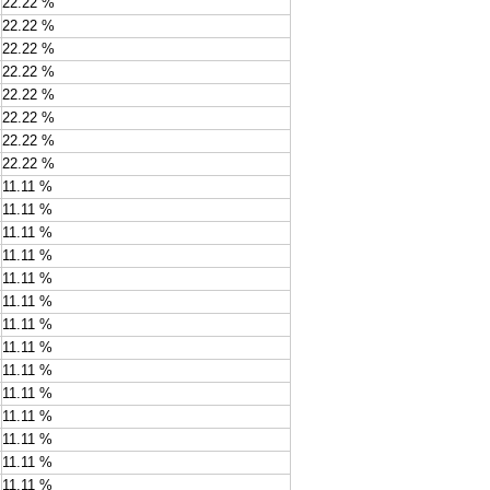
22.22 %
22.22 %
22.22 %
22.22 %
22.22 %
22.22 %
22.22 %
22.22 %
11.11 %
11.11 %
11.11 %
11.11 %
11.11 %
11.11 %
11.11 %
11.11 %
11.11 %
11.11 %
11.11 %
11.11 %
11.11 %
11.11 %