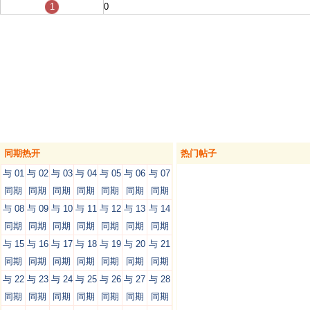
1
0
同期热开
热门帖子
与 01
与 02
与 03
与 04
与 05
与 06
与 07
同期
同期
同期
同期
同期
同期
同期
与 08
与 09
与 10
与 11
与 12
与 13
与 14
同期
同期
同期
同期
同期
同期
同期
与 15
与 16
与 17
与 18
与 19
与 20
与 21
同期
同期
同期
同期
同期
同期
同期
与 22
与 23
与 24
与 25
与 26
与 27
与 28
同期
同期
同期
同期
同期
同期
同期