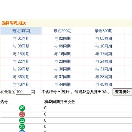
选择号码,期次
最近100期
最近200期
最近300期
与 01同期
与 02同期
与 03同期
与 08同期
与 09同期
与 10同期
与 15同期
与 16同期
与 17同期
与 22同期
与 23同期
与 24同期
与 29同期
与 30同期
与 31同期
与 36同期
与 37同期
与 38同期
与 43同期
与 44同期
与 45同期
在最近的
期，
统计， 号码48总共开出0次。
查看统计
热号
和48同期开出次数
49
0
23
0
22
0
21
0