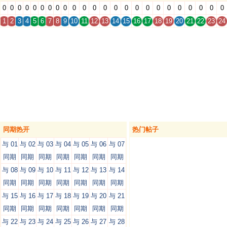
0
0
0
0
0
0
0
0
0
0
0
0
0
0
0
0
0
0
0
0
0
0
0
0
1
2
3
4
5
6
7
8
9
10
11
12
13
14
15
16
17
18
19
20
21
22
23
24
同期热开
热门帖子
与 01
与 02
与 03
与 04
与 05
与 06
与 07
同期
同期
同期
同期
同期
同期
同期
与 08
与 09
与 10
与 11
与 12
与 13
与 14
同期
同期
同期
同期
同期
同期
同期
与 15
与 16
与 17
与 18
与 19
与 20
与 21
同期
同期
同期
同期
同期
同期
同期
与 22
与 23
与 24
与 25
与 26
与 27
与 28