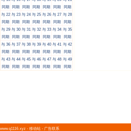
同期
同期
同期
同期
同期
同期
同期
与 22
与 23
与 24
与 25
与 26
与 27
与 28
同期
同期
同期
同期
同期
同期
同期
与 29
与 30
与 31
与 32
与 33
与 34
与 35
同期
同期
同期
同期
同期
同期
同期
与 36
与 37
与 38
与 39
与 40
与 41
与 42
同期
同期
同期
同期
同期
同期
同期
与 43
与 44
与 45
与 46
与 47
与 48
与 49
同期
同期
同期
同期
同期
同期
同期
www.q1116.xyz
-
移动站
-
广告联系