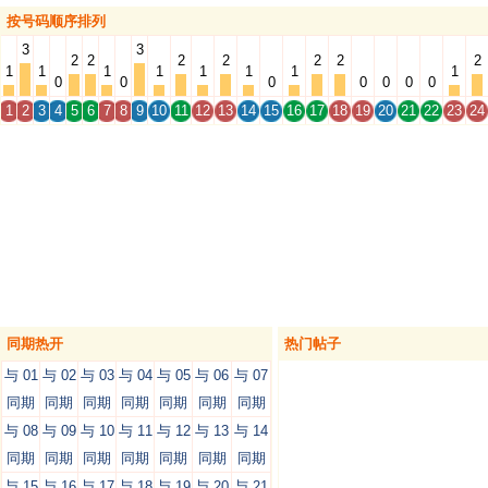
按号码顺序排列
3
3
2
2
2
2
2
2
2
1
1
1
1
1
1
1
1
0
0
0
0
0
0
0
1
2
3
4
5
6
7
8
9
10
11
12
13
14
15
16
17
18
19
20
21
22
23
24
同期热开
热门帖子
与 01
与 02
与 03
与 04
与 05
与 06
与 07
同期
同期
同期
同期
同期
同期
同期
与 08
与 09
与 10
与 11
与 12
与 13
与 14
同期
同期
同期
同期
同期
同期
同期
与 15
与 16
与 17
与 18
与 19
与 20
与 21