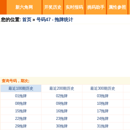
新六角网
开奖历史
实时报码
挑码助手
属性参照
您的位置:
首页
»
号码47 - 拖牌统计
查询号码，期次;
最近100期历史
最近200期历史
最近300期历史
01拖牌
02拖牌
03拖牌
08拖牌
09拖牌
10拖牌
15拖牌
16拖牌
17拖牌
22拖牌
23拖牌
24拖牌
29拖牌
30拖牌
31拖牌