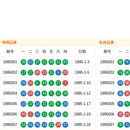
号码记录
生肖记录
期号
一
二
三
四
五
六
特
日期
期号
一
二
1995001
39
10
27
22
38
11
43
1995-1-3
1995001
猴
牛
1995002
17
27
45
23
32
4
29
1995-1-5
1995002
马
猴
1995003
26
24
6
43
5
27
7
1995-1-10
1995003
鸡
猪
1995004
20
19
9
44
5
32
39
1995-1-12
1995004
兔
龙
1995005
10
22
14
11
28
5
20
1995-1-17
1995005
牛
牛
1995006
45
2
42
11
21
41
28
1995-1-19
1995006
虎
鸡
1995007
16
41
36
14
22
29
37
1995-1-24
1995007
羊
马