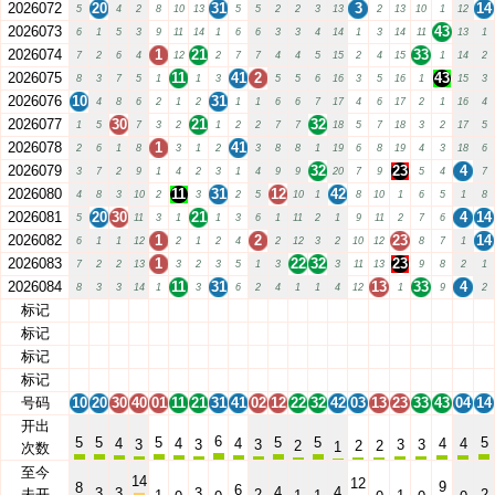
2026072
20
31
3
14
5
4
2
8
10
13
5
5
2
2
3
13
2
13
10
1
12
2026073
43
6
1
5
3
9
11
14
1
6
6
3
3
4
14
1
3
14
11
13
1
2026074
1
21
33
7
2
6
4
12
2
7
7
4
4
5
15
2
4
15
1
14
2
2026075
11
41
2
43
8
3
7
5
1
1
3
5
5
6
16
3
5
16
1
15
3
2026076
10
31
4
8
6
2
1
2
1
1
6
6
7
17
4
6
17
2
1
16
4
2026077
30
21
32
1
5
7
3
2
1
2
2
7
7
18
5
7
18
3
2
17
5
2026078
1
41
2
6
1
8
3
1
2
3
8
8
1
19
6
8
19
4
3
18
6
2026079
32
23
4
3
7
2
9
1
4
2
3
1
4
9
9
20
7
9
5
4
7
2026080
11
31
12
42
4
8
3
10
2
3
2
5
10
1
8
10
1
6
5
1
8
2026081
20
30
21
4
14
5
11
3
1
1
3
6
1
11
2
1
9
11
2
7
6
2026082
1
2
23
14
6
1
1
12
2
1
2
4
2
12
3
2
10
12
8
7
1
2026083
1
22
32
23
7
2
2
13
3
2
3
5
1
3
3
11
13
9
8
2
1
2026084
11
31
13
33
4
8
3
3
14
1
3
6
2
4
1
1
4
12
1
9
2
标记
10
20
30
40
01
11
21
31
41
02
12
22
32
42
03
13
23
33
43
04
14
标记
10
20
30
40
01
11
21
31
41
02
12
22
32
42
03
13
23
33
43
04
14
标记
10
20
30
40
01
11
21
31
41
02
12
22
32
42
03
13
23
33
43
04
14
标记
10
20
30
40
01
11
21
31
41
02
12
22
32
42
03
13
23
33
43
04
14
号码
10
20
30
40
01
11
21
31
41
02
12
22
32
42
03
13
23
33
43
04
14
开出
6
5
5
5
5
5
5
4
4
4
4
4
3
3
3
3
3
2
2
2
1
次数
至今
14
12
9
8
6
4
4
3
3
3
未开
2
2