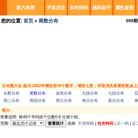
新六角网
开奖历史
实时报码
挑码助手
属性参照
您的位置:
首页
»
尾数分布
000
期
分布图大全 提示:2002年增加至49个数字，增设七奖，并取消头奖累积奖金上
头数分布
尾数分布
波色分布
九段分布
七段分布
周二分布
周四分布
周六分布
单日分布
双日分布
简介:
简要说明: 将49个号码按个位数0-9 分成十组。
范围:
查看统计
选择:
不含特码
|
包含特码
|
正一码
|
正