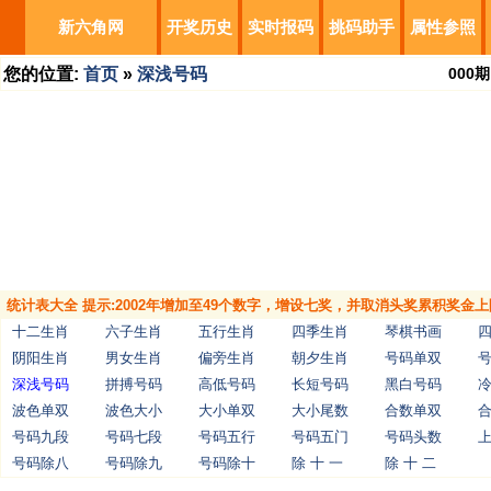
新六角网
开奖历史
实时报码
挑码助手
属性参照
您的位置:
首页
»
深浅号码
000
期
统计表大全 提示:2002年增加至49个数字，增设七奖，并取消头奖累积奖金上
十二生肖
六子生肖
五行生肖
四季生肖
琴棋书画
阴阳生肖
男女生肖
偏旁生肖
朝夕生肖
号码单双
深浅号码
拼搏号码
高低号码
长短号码
黑白号码
波色单双
波色大小
大小单双
大小尾数
合数单双
号码九段
号码七段
号码五行
号码五门
号码头数
号码除八
号码除九
号码除十
除 十 一
除 十 二