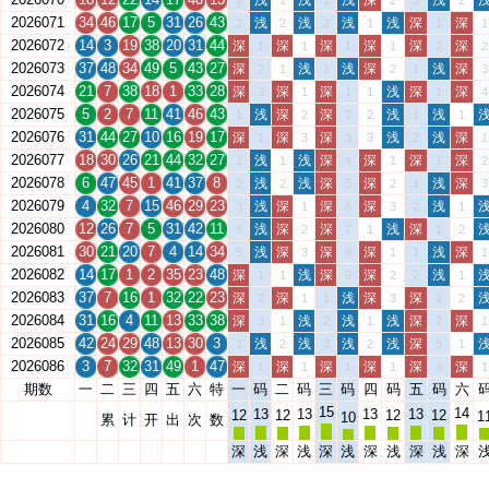
浅
浅
浅
深
浅
1
1
1
2
3
2
2026071
34
46
17
5
31
26
43
浅
浅
浅
浅
深
深
2
2
2
1
1
1
2026072
14
3
19
38
20
31
44
深
深
深
深
深
深
1
1
1
1
2
2
2026073
37
48
34
49
5
43
27
深
浅
浅
深
浅
深
2
1
1
2
1
3
2026074
21
7
38
18
1
33
28
深
深
深
浅
深
深
3
1
1
1
1
4
2026075
5
2
7
11
41
46
43
浅
深
深
浅
浅
1
2
2
2
1
1
2026076
31
44
27
10
16
19
17
深
深
深
浅
浅
深
1
3
3
3
2
1
2026077
18
30
26
21
44
32
27
浅
浅
深
深
深
深
1
1
4
1
1
2
2026078
6
47
45
1
41
37
8
浅
浅
深
深
浅
深
2
2
5
2
1
3
2026079
4
32
7
15
46
29
23
浅
深
深
深
浅
3
1
6
3
2
1
2026080
12
26
7
5
31
42
11
浅
深
深
浅
深
4
2
7
1
1
2
2026081
30
21
20
7
4
14
34
浅
深
深
深
浅
深
5
3
8
1
1
1
2026082
14
17
1
2
35
23
48
深
浅
深
深
浅
1
1
9
2
2
1
2026083
37
7
16
1
32
22
23
深
深
浅
深
深
2
1
1
3
1
2
2026084
31
16
4
11
13
33
38
深
浅
浅
浅
深
深
3
1
2
1
2
1
2026085
42
24
29
48
13
30
3
浅
浅
浅
浅
深
1
2
3
2
3
1
2026086
3
7
32
31
49
1
47
深
深
深
深
深
深
1
1
1
1
4
1
期数
一
二
三
四
五
六
特
一
码
二
码
三
码
四
码
五
码
六
15
14
13
13
13
13
12
12
12
12
1
10
累
计
开
出
次
数
深
浅
深
浅
深
浅
深
浅
深
浅
深