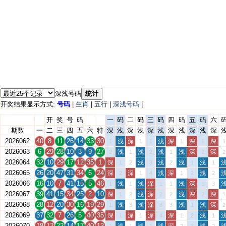
深浅号码
统计
开奖结果显示方式:
号码
|
生肖
|
五行
|
深浅号码
|
开
奖
号
码
一
码
二
码
三
码
四
码
五
码
六
期数
一
二
三
四
五
六
特
深
浅
深
浅
深
浅
深
浅
深
浅
深
2026062
40
8
11
26
14
33
30
浅
深
浅
深
深
深
1
1
1
1
1
1
2026063
6
29
28
10
3
9
27
浅
浅
浅
浅
深
深
2
1
2
1
2
2
2026064
32
10
29
17
12
35
1
深
浅
浅
浅
浅
1
2
3
2
1
1
2026065
26
20
47
31
34
6
24
深
深
浅
深
浅
2
1
4
1
2
2
2026066
16
10
7
41
15
5
46
浅
浅
深
浅
深
1
1
1
1
1
3
2026067
39
41
15
34
25
2
10
深
浅
深
浅
深
深
1
2
2
2
2
1
2026068
28
12
20
30
16
19
29
浅
浅
深
浅
浅
深
1
3
3
3
1
2
2026069
37
32
7
26
5
40
35
深
深
深
深
浅
1
1
4
1
2
1
2026070
18
12
22
14
17
40
13