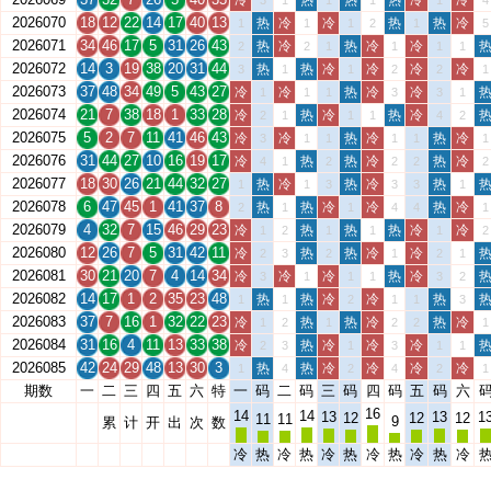
冷
热
热
热
冷
冷
3
1
1
1
1
4
2026070
18
12
22
14
17
40
13
热
冷
冷
热
热
冷
1
1
1
2
1
5
2026071
34
46
17
5
31
26
43
热
冷
热
冷
冷
2
2
1
1
1
1
2026072
14
3
19
38
20
31
44
热
热
冷
冷
冷
冷
3
1
1
2
2
1
2026073
37
48
34
49
5
43
27
冷
冷
热
冷
冷
1
1
1
3
3
1
2026074
21
7
38
18
1
33
28
冷
热
冷
热
冷
2
1
1
1
4
2
2026075
5
2
7
11
41
46
43
冷
冷
热
冷
热
冷
3
1
1
1
1
1
2026076
31
44
27
10
16
19
17
冷
热
热
冷
热
冷
4
1
2
2
2
2
2026077
18
30
26
21
44
32
27
热
冷
热
冷
热
1
1
3
3
3
1
2026078
6
47
45
1
41
37
8
热
热
冷
冷
热
冷
2
1
1
4
4
1
2026079
4
32
7
15
46
29
23
冷
热
热
热
冷
冷
1
2
1
1
1
2
2026080
12
26
7
5
31
42
11
冷
热
热
冷
冷
2
3
2
1
2
1
2026081
30
21
20
7
4
14
34
冷
冷
冷
热
冷
3
1
1
1
3
2
2026082
14
17
1
2
35
23
48
热
热
冷
冷
热
1
1
2
1
1
3
2026083
37
7
16
1
32
22
23
冷
热
热
冷
热
冷
1
2
1
2
2
1
2026084
31
16
4
11
13
33
38
冷
热
冷
冷
冷
2
3
1
3
1
1
2026085
42
24
29
48
13
30
3
热
热
冷
冷
冷
冷
1
4
2
4
2
1
期数
一
二
三
四
五
六
特
一
码
二
码
三
码
四
码
五
码
六
16
14
14
13
13
1
12
12
12
11
11
9
累
计
开
出
次
数
冷
热
冷
热
冷
热
冷
热
冷
热
冷