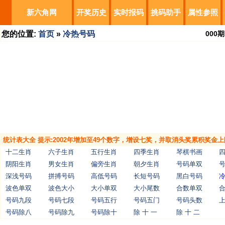
新六角网
开奖历史
实时报码
挑码助手
属性参照
您的位置:
首页
»
冷热号码
000
期
统计表大全 提示:2002年增加至49个数字，增设七奖，并取消头奖累积奖金上
十二生肖
六子生肖
五行生肖
四季生肖
琴棋书画
阴阳生肖
男女生肖
偏旁生肖
朝夕生肖
号码单双
深浅号码
拼搏号码
高低号码
长短号码
黑白号码
波色单双
波色大小
大小单双
大小尾数
合数单双
号码九段
号码七段
号码五行
号码五门
号码头数
号码除八
号码除九
号码除十
除 十 一
除 十 二