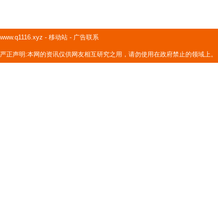
www.q1116.xyz
-
移动站
-
广告联系
严正声明:本网的资讯仅供网友相互研究之用，请勿使用在政府禁止的领域上。