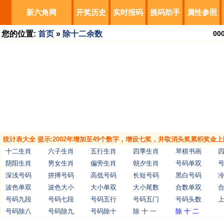
新六角网
开奖历史
实时报码
挑码助手
属性参照
您的位置:
首页
»
除十二余数
00
统计表大全 提示:2002年增加至49个数字，增设七奖，并取消头奖累积奖金上
十二生肖
六子生肖
五行生肖
四季生肖
琴棋书画
阴阳生肖
男女生肖
偏旁生肖
朝夕生肖
号码单双
深浅号码
拼搏号码
高低号码
长短号码
黑白号码
波色单双
波色大小
大小单双
大小尾数
合数单双
号码九段
号码七段
号码五行
号码五门
号码头数
号码除八
号码除九
号码除十
除 十 一
除 十 二