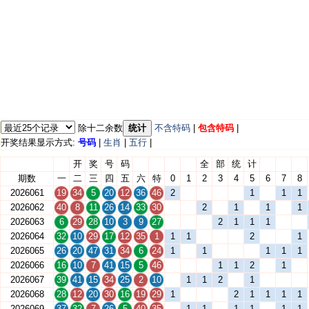
除十二余数
统计
不含特码
|
包含特码
|
开奖结果显示方式:
号码
|
生肖
|
五行
|
开
奖
号
码
全
部
统
计
期数
一
二
三
四
五
六
特
0
1
2
3
4
5
6
7
8
2026061
19
34
5
20
12
36
46
2
1
1
1
2026062
40
8
11
26
14
33
30
2
1
1
1
2026063
6
29
28
10
3
9
27
2
1
1
1
2026064
32
10
29
17
12
35
1
1
1
2
1
2026065
26
20
47
31
34
6
24
1
1
1
1
1
2026066
16
10
7
41
15
5
46
1
1
2
1
2026067
39
41
15
34
25
2
10
1
1
2
1
2026068
28
12
20
30
16
19
29
1
2
1
1
1
1
2026069
37
32
7
26
5
40
35
1
1
1
1
1
1